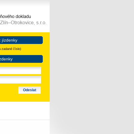
 jízdenky
 zadané číslo)
zdenky