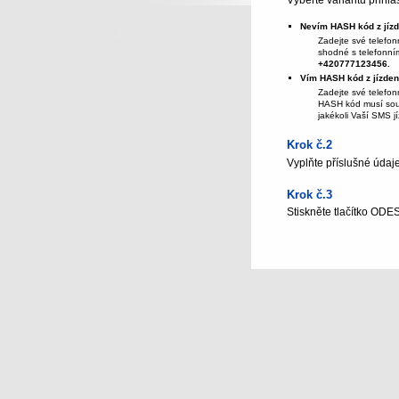
Vyberte variantu přihlá
Nevím HASH kód z jíz
Zadejte své telefon
shodné s telefonním
+420777123456.
Vím HASH kód z jízde
Zadejte své telefon
HASH kód musí souh
jakékoli Vaší SMS j
Krok č.2
Vyplňte příslušné údaj
Krok č.3
Stiskněte tlačítko OD