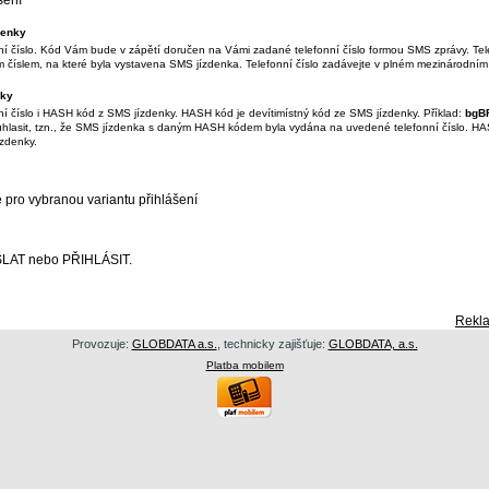
šení
denky
ní číslo. Kód Vám bude v zápětí doručen na Vámi zadané telefonní číslo formou SMS zprávy. Tele
 číslem, na které byla vystavena SMS jízdenka. Telefonní číslo zadávejte v plném mezinárodním 
nky
ní číslo i HASH kód z SMS jízdenky. HASH kód je devítimístný kód ze SMS jízdenky. Příklad:
bgB
lasit, tzn., že SMS jízdenka s daným HASH kódem byla vydána na uvedené telefonní číslo. HA
ízdenky.
e pro vybranou variantu přihlášení
ESLAT nebo PŘIHLÁSIT.
Rekla
Provozuje:
GLOBDATA a.s.
, technicky zajišťuje:
GLOBDATA, a.s.
Platba mobilem