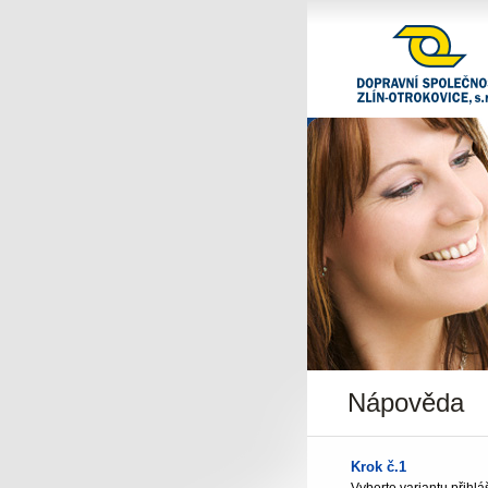
Dopravní společnost Zlí
Otrokovice, s.r.o.
Portál pro vystavení d
Dopravní společnost Zlí
Nápověda
Krok č.1