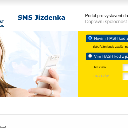
n–
SMS jízdenka
aňového dokladu
n–Otrokovice, s.r.o.
Nevím HASH kód z
(kód Vám bude zaslán na
Vím HASH kód z jí
Tel. číslo:
HASH kód: