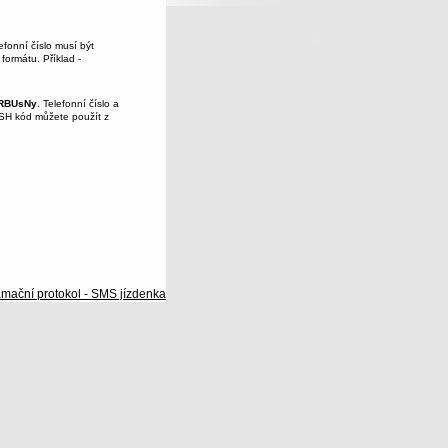
fonní číslo musí být
formátu. Příklad -
RBUsNy
. Telefonní číslo a
SH kód můžete použít z
mační protokol - SMS jízdenka